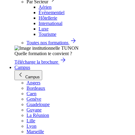
Par Secteur
Aérien
Évènementiel
Hôtellerie
International
Luxe
Tourisme
Toutes nos formations
Quelle formation te convient ?
Télécharge la brochure
Campus
Campus
Angers
Bordeaux
Caen
Genève
Guadeloupe
Guyane
La Réunion
Lille
Lyon
Marseille