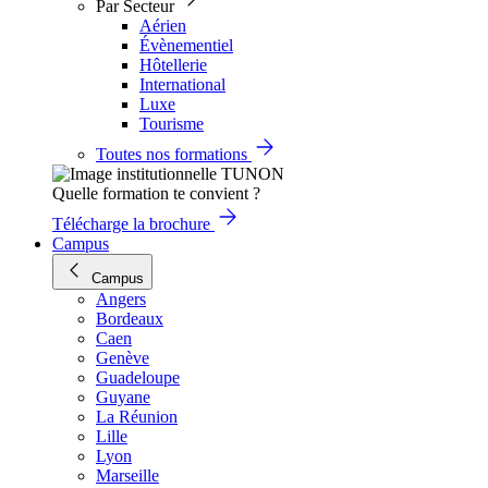
Par Secteur
Aérien
Évènementiel
Hôtellerie
International
Luxe
Tourisme
Toutes nos formations
Quelle formation te convient ?
Télécharge la brochure
Campus
Campus
Angers
Bordeaux
Caen
Genève
Guadeloupe
Guyane
La Réunion
Lille
Lyon
Marseille