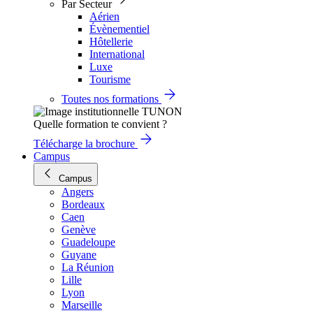
Par Secteur
Aérien
Évènementiel
Hôtellerie
International
Luxe
Tourisme
Toutes nos formations
Quelle formation te convient ?
Télécharge la brochure
Campus
Campus
Angers
Bordeaux
Caen
Genève
Guadeloupe
Guyane
La Réunion
Lille
Lyon
Marseille