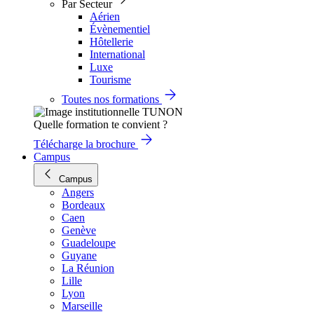
Par Secteur
Aérien
Évènementiel
Hôtellerie
International
Luxe
Tourisme
Toutes nos formations
Quelle formation te convient ?
Télécharge la brochure
Campus
Campus
Angers
Bordeaux
Caen
Genève
Guadeloupe
Guyane
La Réunion
Lille
Lyon
Marseille