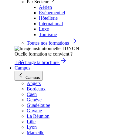
Par Secteur
Aérien
Évènementiel
Hôtellerie
International
Luxe
Tourisme
Toutes nos formations
Quelle formation te convient ?
Télécharge la brochure
Campus
Campus
Angers
Bordeaux
Caen
Genève
Guadeloupe
Guyane
La Réunion
Lille
Lyon
Marseille