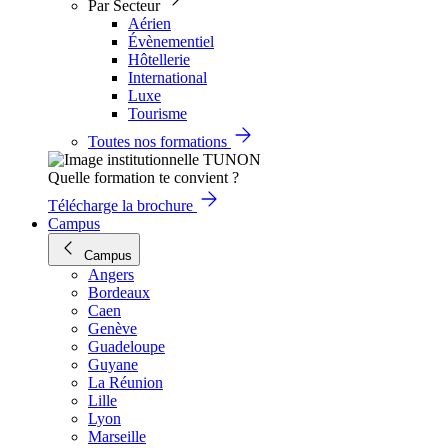
Par Secteur
Aérien
Évènementiel
Hôtellerie
International
Luxe
Tourisme
Toutes nos formations
Quelle formation te convient ?
Télécharge la brochure
Campus
Campus
Angers
Bordeaux
Caen
Genève
Guadeloupe
Guyane
La Réunion
Lille
Lyon
Marseille