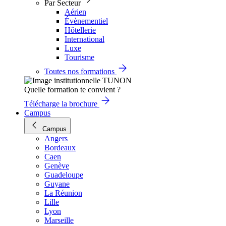
Par Secteur
Aérien
Évènementiel
Hôtellerie
International
Luxe
Tourisme
Toutes nos formations
Quelle formation te convient ?
Télécharge la brochure
Campus
Campus
Angers
Bordeaux
Caen
Genève
Guadeloupe
Guyane
La Réunion
Lille
Lyon
Marseille