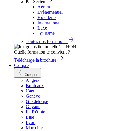
Par Secteur
Aérien
Évènementiel
Hôtellerie
International
Luxe
Tourisme
Toutes nos formations
Quelle formation te convient ?
Télécharge la brochure
Campus
Campus
Angers
Bordeaux
Caen
Genève
Guadeloupe
Guyane
La Réunion
Lille
Lyon
Marseille