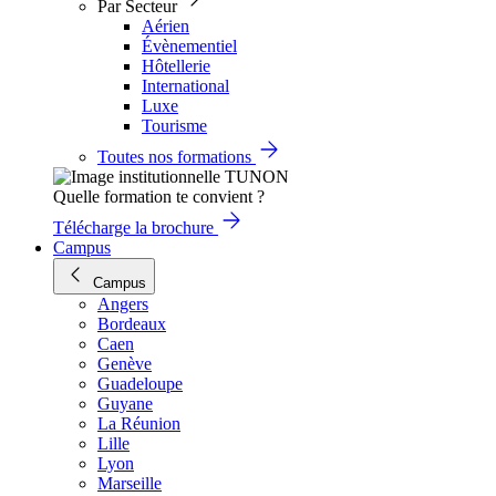
Par Secteur
Aérien
Évènementiel
Hôtellerie
International
Luxe
Tourisme
Toutes nos formations
Quelle formation te convient ?
Télécharge la brochure
Campus
Campus
Angers
Bordeaux
Caen
Genève
Guadeloupe
Guyane
La Réunion
Lille
Lyon
Marseille