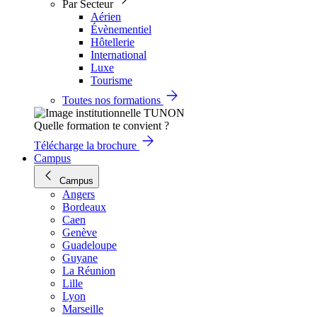
Par Secteur
Aérien
Évènementiel
Hôtellerie
International
Luxe
Tourisme
Toutes nos formations
Quelle formation te convient ?
Télécharge la brochure
Campus
Campus
Angers
Bordeaux
Caen
Genève
Guadeloupe
Guyane
La Réunion
Lille
Lyon
Marseille