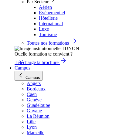
Par Secteur
Aérien
Évènementiel
Hôtellerie
International
Luxe
Tourisme
Toutes nos formations
Quelle formation te convient ?
Télécharge la brochure
Campus
Campus
Angers
Bordeaux
Caen
Genève
Guadeloupe
Guyane
La Réunion
Lille
Lyon
Marseille