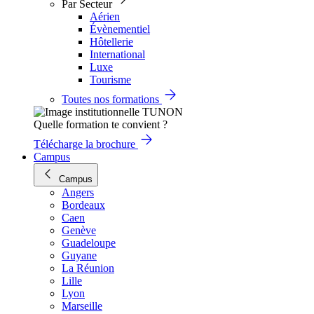
Par Secteur
Aérien
Évènementiel
Hôtellerie
International
Luxe
Tourisme
Toutes nos formations
Quelle formation te convient ?
Télécharge la brochure
Campus
Campus
Angers
Bordeaux
Caen
Genève
Guadeloupe
Guyane
La Réunion
Lille
Lyon
Marseille