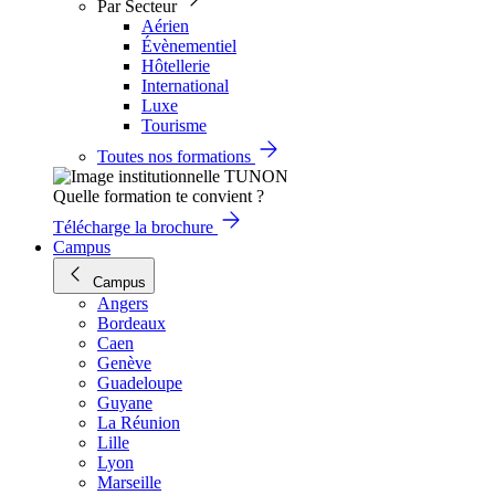
Par Secteur
Aérien
Évènementiel
Hôtellerie
International
Luxe
Tourisme
Toutes nos formations
Quelle formation te convient ?
Télécharge la brochure
Campus
Campus
Angers
Bordeaux
Caen
Genève
Guadeloupe
Guyane
La Réunion
Lille
Lyon
Marseille