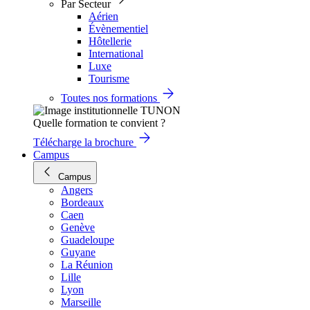
Par Secteur
Aérien
Évènementiel
Hôtellerie
International
Luxe
Tourisme
Toutes nos formations
Quelle formation te convient ?
Télécharge la brochure
Campus
Campus
Angers
Bordeaux
Caen
Genève
Guadeloupe
Guyane
La Réunion
Lille
Lyon
Marseille