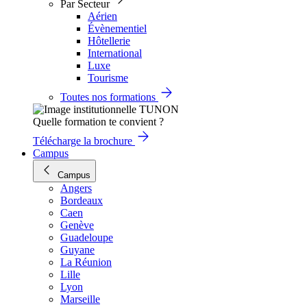
Par Secteur
Aérien
Évènementiel
Hôtellerie
International
Luxe
Tourisme
Toutes nos formations
Quelle formation te convient ?
Télécharge la brochure
Campus
Campus
Angers
Bordeaux
Caen
Genève
Guadeloupe
Guyane
La Réunion
Lille
Lyon
Marseille