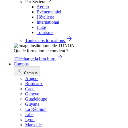
Par Secteur
Aérien
Évènementiel
Hôtellerie
International
Luxe
Tourisme
Toutes nos formations
Quelle formation te convient ?
Télécharge la brochure
Campus
Campus
Angers
Bordeaux
Caen
Genève
Guadeloupe
Guyane
La Réunion
Lille
Lyon
Marseille