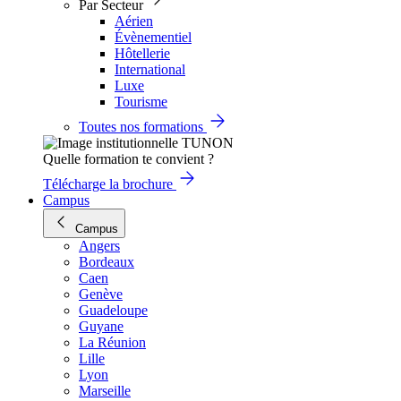
Par Secteur
Aérien
Évènementiel
Hôtellerie
International
Luxe
Tourisme
Toutes nos formations
Quelle formation te convient ?
Télécharge la brochure
Campus
Campus
Angers
Bordeaux
Caen
Genève
Guadeloupe
Guyane
La Réunion
Lille
Lyon
Marseille