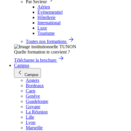
Par Secteur
Aérien
Évènementiel
Hôtellerie
International
Luxe
Tourisme
Toutes nos formations
Quelle formation te convient ?
Télécharge la brochure
Campus
Campus
Angers
Bordeaux
Caen
Genève
Guadeloupe
Guyane
La Réunion
Lille
Lyon
Marseille