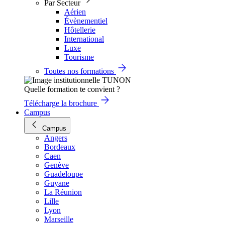
Par Secteur
Aérien
Évènementiel
Hôtellerie
International
Luxe
Tourisme
Toutes nos formations
Quelle formation te convient ?
Télécharge la brochure
Campus
Campus
Angers
Bordeaux
Caen
Genève
Guadeloupe
Guyane
La Réunion
Lille
Lyon
Marseille