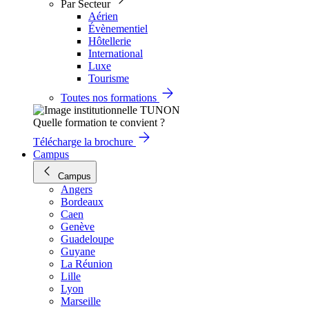
Par Secteur
Aérien
Évènementiel
Hôtellerie
International
Luxe
Tourisme
Toutes nos formations
Quelle formation te convient ?
Télécharge la brochure
Campus
Campus
Angers
Bordeaux
Caen
Genève
Guadeloupe
Guyane
La Réunion
Lille
Lyon
Marseille