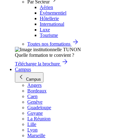
Par Secteur
Aérien
Évènementiel
Hôtellerie
International
Luxe
Tourisme
Toutes nos formations
Quelle formation te convient ?
Télécharge la brochure
Campus
Campus
Angers
Bordeaux
Caen
Genève
Guadeloupe
Guyane
La Réunion
Lille
Lyon
Marseille