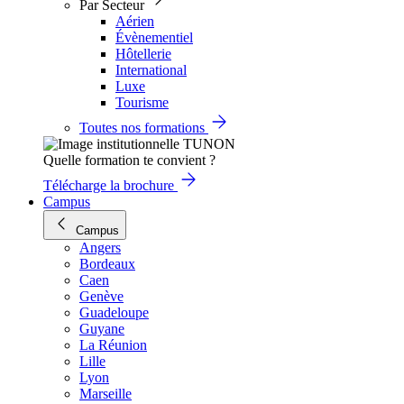
Par Secteur
Aérien
Évènementiel
Hôtellerie
International
Luxe
Tourisme
Toutes nos formations
Quelle formation te convient ?
Télécharge la brochure
Campus
Campus
Angers
Bordeaux
Caen
Genève
Guadeloupe
Guyane
La Réunion
Lille
Lyon
Marseille