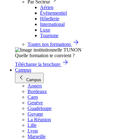
Par Secteur
Aérien
Évènementiel
Hôtellerie
International
Luxe
Tourisme
Toutes nos formations
Quelle formation te convient ?
Télécharge la brochure
Campus
Campus
Angers
Bordeaux
Caen
Genève
Guadeloupe
Guyane
La Réunion
Lille
Lyon
Marseille