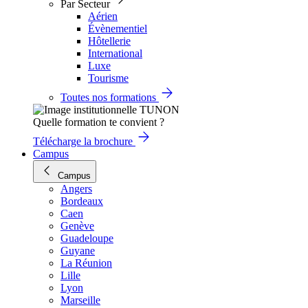
Par Secteur
Aérien
Évènementiel
Hôtellerie
International
Luxe
Tourisme
Toutes nos formations
Quelle formation te convient ?
Télécharge la brochure
Campus
Campus
Angers
Bordeaux
Caen
Genève
Guadeloupe
Guyane
La Réunion
Lille
Lyon
Marseille