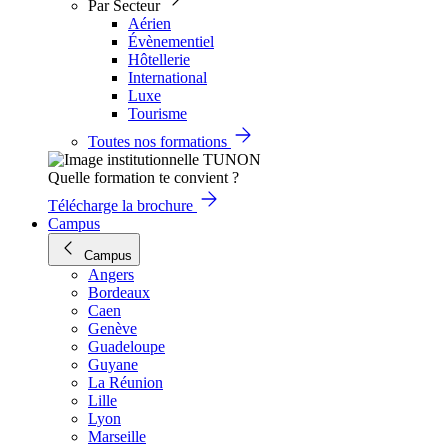
Par Secteur
Aérien
Évènementiel
Hôtellerie
International
Luxe
Tourisme
Toutes nos formations
Quelle formation te convient ?
Télécharge la brochure
Campus
Campus
Angers
Bordeaux
Caen
Genève
Guadeloupe
Guyane
La Réunion
Lille
Lyon
Marseille