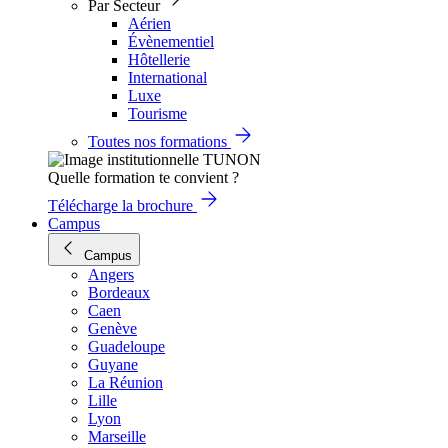
Par Secteur
Aérien
Évènementiel
Hôtellerie
International
Luxe
Tourisme
Toutes nos formations
Quelle formation te convient ?
Télécharge la brochure
Campus
Campus
Angers
Bordeaux
Caen
Genève
Guadeloupe
Guyane
La Réunion
Lille
Lyon
Marseille