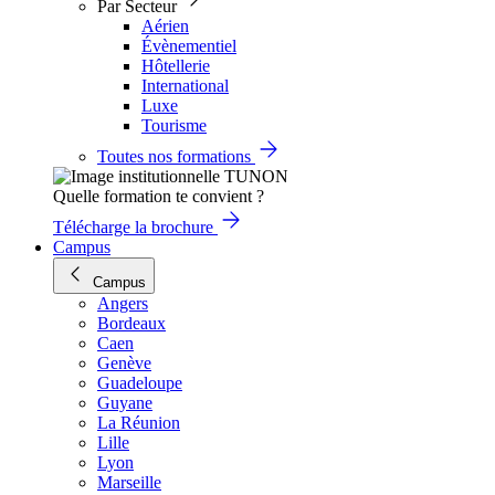
Par Secteur
Aérien
Évènementiel
Hôtellerie
International
Luxe
Tourisme
Toutes nos formations
Quelle formation te convient ?
Télécharge la brochure
Campus
Campus
Angers
Bordeaux
Caen
Genève
Guadeloupe
Guyane
La Réunion
Lille
Lyon
Marseille