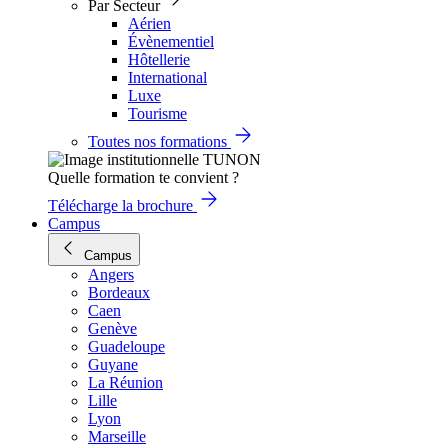
Par Secteur
Aérien
Évènementiel
Hôtellerie
International
Luxe
Tourisme
Toutes nos formations
Quelle formation te convient ?
Télécharge la brochure
Campus
Campus
Angers
Bordeaux
Caen
Genève
Guadeloupe
Guyane
La Réunion
Lille
Lyon
Marseille