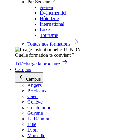
Par Secteur
Aérien
Évènementiel
Hôtellerie
International
Luxe
Tourisme
Toutes nos formations
Quelle formation te convient ?
Télécharge la brochure
Campus
Campus
Angers
Bordeaux
Caen
Genève
Guadeloupe
Guyane
La Réunion
Lille
Lyon
Marseille