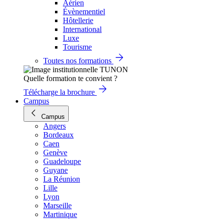
Aérien
Évènementiel
Hôtellerie
International
Luxe
Tourisme
Toutes nos formations
Quelle formation te convient ?
Télécharge la brochure
Campus
Campus
Angers
Bordeaux
Caen
Genève
Guadeloupe
Guyane
La Réunion
Lille
Lyon
Marseille
Martinique