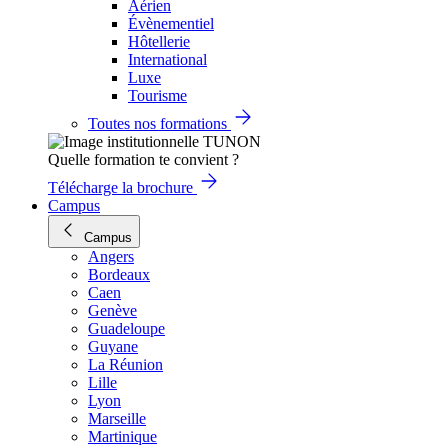
Aérien
Évènementiel
Hôtellerie
International
Luxe
Tourisme
Toutes nos formations
Quelle formation te convient ?
Télécharge la brochure
Campus
Campus
Angers
Bordeaux
Caen
Genève
Guadeloupe
Guyane
La Réunion
Lille
Lyon
Marseille
Martinique