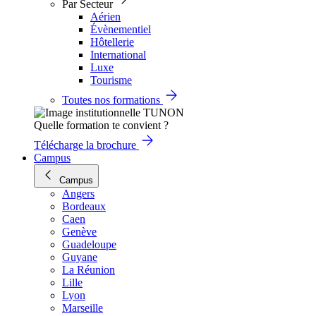
Par Secteur
Aérien
Évènementiel
Hôtellerie
International
Luxe
Tourisme
Toutes nos formations
Quelle formation te convient ?
Télécharge la brochure
Campus
Campus
Angers
Bordeaux
Caen
Genève
Guadeloupe
Guyane
La Réunion
Lille
Lyon
Marseille