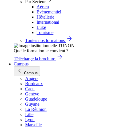
Par Secteur
Aérien
Évènementiel
Hôtellerie
International
Luxe
Tourisme
Toutes nos formations
Quelle formation te convient ?
Télécharge la brochure
Campus
Campus
Angers
Bordeaux
Caen
Genève
Guadeloupe
Guyane
La Réunion
Lille
Lyon
Marseille