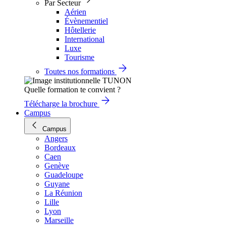
Par Secteur
Aérien
Évènementiel
Hôtellerie
International
Luxe
Tourisme
Toutes nos formations
Quelle formation te convient ?
Télécharge la brochure
Campus
Campus
Angers
Bordeaux
Caen
Genève
Guadeloupe
Guyane
La Réunion
Lille
Lyon
Marseille