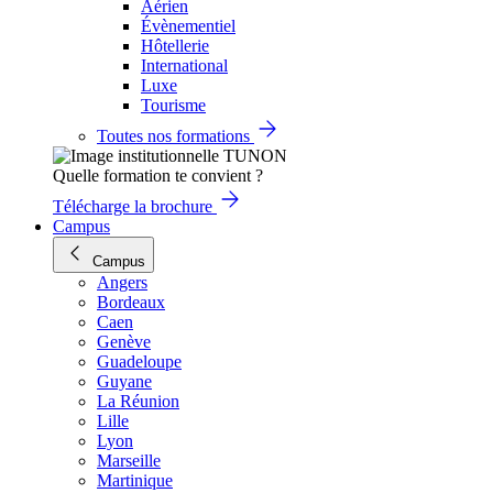
Aérien
Évènementiel
Hôtellerie
International
Luxe
Tourisme
Toutes nos formations
Quelle formation te convient ?
Télécharge la brochure
Campus
Campus
Angers
Bordeaux
Caen
Genève
Guadeloupe
Guyane
La Réunion
Lille
Lyon
Marseille
Martinique