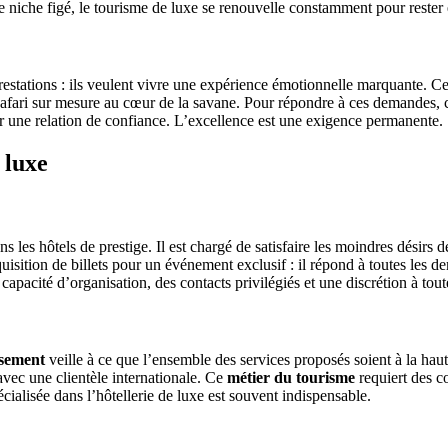
 niche figé, le tourisme de luxe se renouvelle constamment pour rester e
estations : ils veulent vivre une expérience émotionnelle marquante. Cel
 safari sur mesure au cœur de la savane. Pour répondre à ces demandes,
réer une relation de confiance. L’excellence est une exigence permanente.
 luxe
ans les hôtels de prestige. Il est chargé de satisfaire les moindres désirs
cquisition de billets pour un événement exclusif : il répond à toutes les 
 capacité d’organisation, des contacts privilégiés et une discrétion à tou
ssement
veille à ce que l’ensemble des services proposés soient à la haut
 avec une clientèle internationale. Ce
métier du tourisme
requiert des c
ialisée dans l’hôtellerie de luxe est souvent indispensable.