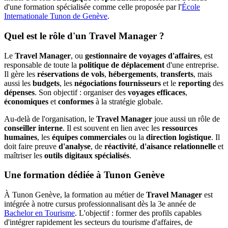
d'une formation spécialisée comme celle proposée par l'
École
Internationale Tunon de Genève
.
Quel est le rôle d'un Travel Manager ?
Le
Travel Manager
, ou
gestionnaire de voyages d'affaires
, est
responsable de toute la
politique de déplacement
d'une entreprise.
Il gère les
réservations de vols
,
hébergements
,
transferts
, mais
aussi les
budgets
, les
négociations fournisseurs
et le
reporting
des
dépenses
. Son objectif : organiser des
voyages
efficaces
,
économiques
et
conformes
à la stratégie globale.
Au-delà de l'organisation, le
Travel
Manager
joue aussi un rôle de
conseiller
interne
. Il est souvent en lien avec les
ressources
humaines
, les
équipes
commerciales
ou la
direction
logistique
. Il
doit faire preuve
d'analyse
, de
réactivité
,
d'aisance
relationnelle
et
maîtriser les
outils
digitaux
spécialisés
.
Une formation dédiée à Tunon Genève
À Tunon Genève, la formation au métier de
Travel
Manager
est
intégrée à notre cursus professionnalisant dès la 3e année de
Bachelor en Tourisme
. L'objectif : former des profils capables
d'intégrer rapidement les secteurs du tourisme d'affaires, de