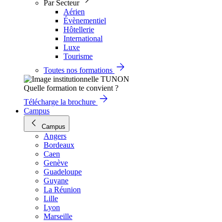
Par Secteur
Aérien
Évènementiel
Hôtellerie
International
Luxe
Tourisme
Toutes nos formations
Quelle formation te convient ?
Télécharge la brochure
Campus
Campus
Angers
Bordeaux
Caen
Genève
Guadeloupe
Guyane
La Réunion
Lille
Lyon
Marseille