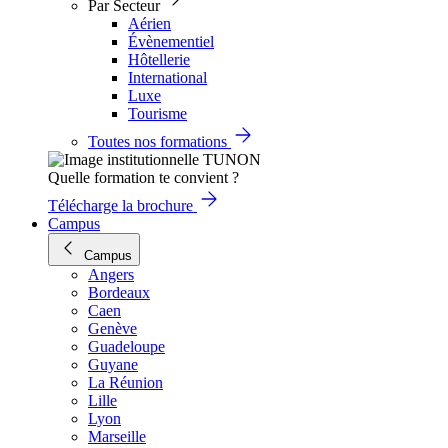
Par Secteur
Aérien
Évènementiel
Hôtellerie
International
Luxe
Tourisme
Toutes nos formations
Quelle formation te convient ?
Télécharge la brochure
Campus
Campus
Angers
Bordeaux
Caen
Genève
Guadeloupe
Guyane
La Réunion
Lille
Lyon
Marseille