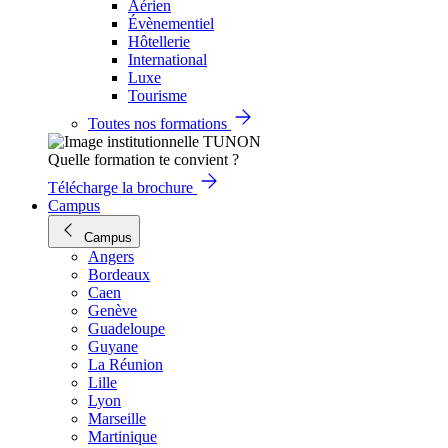
Aérien
Évènementiel
Hôtellerie
International
Luxe
Tourisme
Toutes nos formations
Quelle formation te convient ?
Télécharge la brochure
Campus
Campus
Angers
Bordeaux
Caen
Genève
Guadeloupe
Guyane
La Réunion
Lille
Lyon
Marseille
Martinique